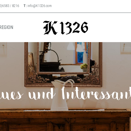
0)6583 / 8216
T:
info@K1326.com
REGION
ues und Interessan