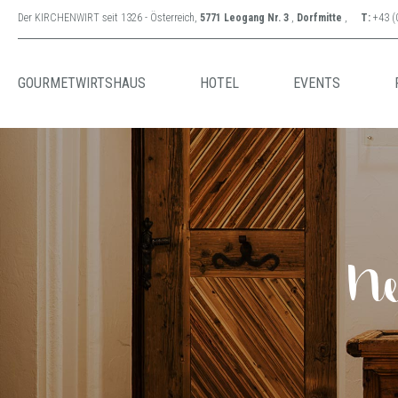
Der KIRCHENWIRT seit 1326 - Österreich,
5771 Leogang Nr. 3
,
Dorfmitte
,
T:
+43 (
GOURMETWIRTSHAUS
HOTEL
EVENTS
Ne