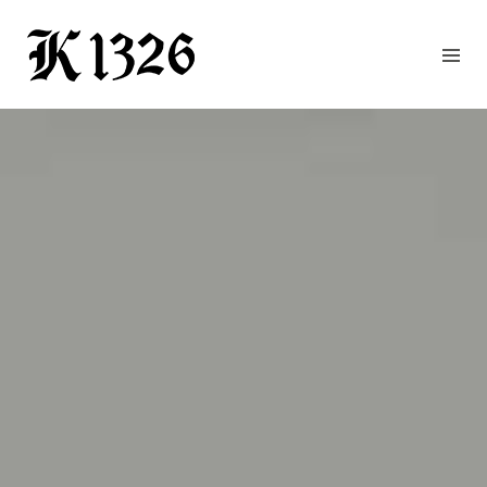
GOURMETWIRTSHAUS
HOTEL
EVENTS
REGION
ZIMMER
BUCHEN
KONTAKT
ANFRAGE
NEWS
CHRONIK