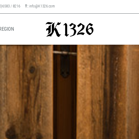
0)6583 / 8216
T:
info@K1326.com
REGION