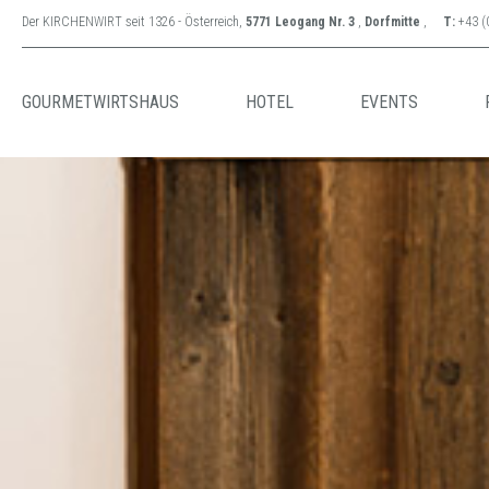
Der KIRCHENWIRT seit 1326 - Österreich,
5771 Leogang Nr. 3
,
Dorfmitte
,
T:
+43 (
GOURMETWIRTSHAUS
HOTEL
EVENTS