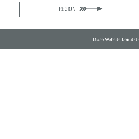
REGION
Diese Website benutzt 
GOURMETWIRTSHAUS
HOTEL
EVENTS
REGION
ZIMMER BUCHEN