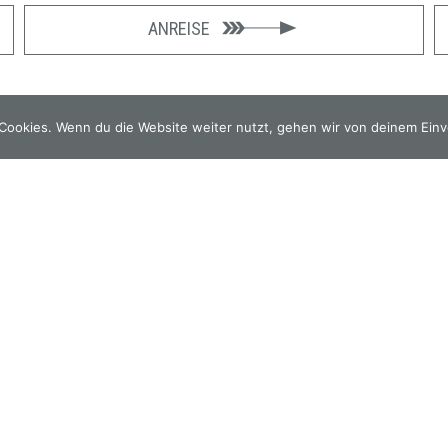
ANREISE
Cookies. Wenn du die Website weiter nutzt, gehen wir von deinem Einv
Gourmetwirtshaus & Historisches Hotel seit 1326