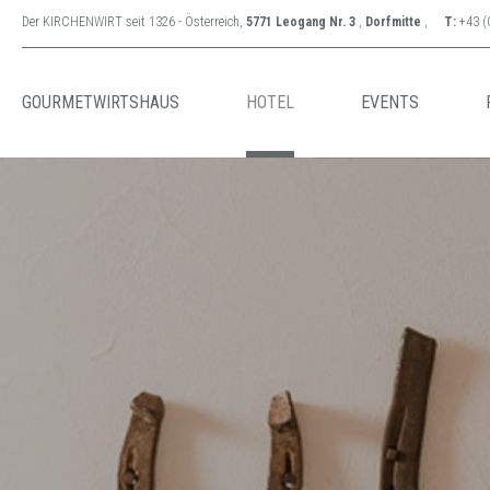
Der KIRCHENWIRT seit 1326 - Österreich,
5771 Leogang Nr. 3
,
Dorfmitte
,
T:
+43 (
GOURMETWIRTSHAUS
HOTEL
EVENTS