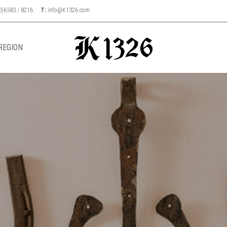
0)6583 / 8216
T:
info@K1326.com
REGION