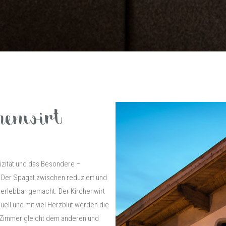
chenwirt
tizität und das Besondere –
. Der Spagat zwischen reduziert und
e erlebbar gemacht. Der Kirchenwirt
duell und mit viel Herzblut werden die
n Zimmer gleicht dem anderen und