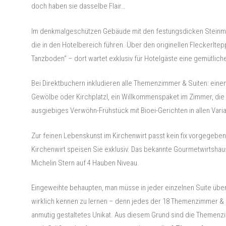
doch haben sie dasselbe Flair…
Im denkmalgeschützen Gebäude mit den festungsdicken Steinmau
die in den Hotelbereich führen. Über den originellen Fleckerltepp
Tanzboden“ – dort wartet exklusiv für Hotelgäste eine gemütlich
Bei Direktbuchern inkludieren alle Themenzimmer & Suiten: eine
Gewölbe oder Kirchplatzl, ein Willkommenspaket im Zimmer, die 
ausgiebiges Verwöhn-Frühstück mit Bioei-Gerichten in allen Varia
Zur feinen Lebenskunst im Kirchenwirt passt kein fix vorgegeb
Kirchenwirt speisen Sie exklusiv. Das bekannte Gourmetwirtshaus 
Michelin Stern auf 4 Hauben Niveau.
Eingeweihte behaupten, man müsse in jeder einzelnen Suite übe
wirklich kennen zu lernen – denn jedes der 18 Themenzimmer & Sui
anmutig gestaltetes Unikat. Aus diesem Grund sind die Themenz