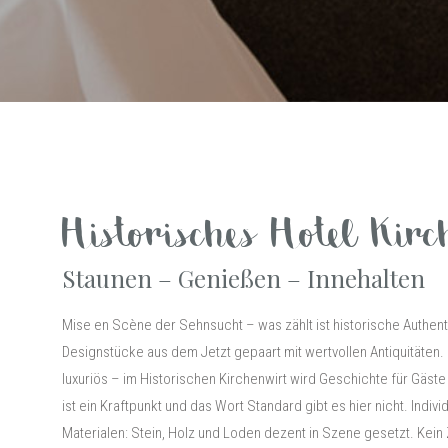
Historisches Hotel Kir
Staunen – Genießen – Innehalten
Mise en Scène der Sehnsucht – was zählt ist historische Authen
Designstücke aus dem Jetzt gepaart mit wertvollen Antiquitäten
luxuriös – im Historischen Kirchenwirt wird Geschichte für Gäst
ist ein Kraftpunkt und das Wort Standard gibt es hier nicht. Indivi
Materialen: Stein, Holz und Loden dezent in Szene gesetzt. Kei