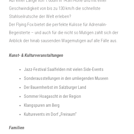
Auf einer Länge von 1.600m in 143m Höhe und mit einer
Geschwindigkeit von bis zu 130 km/h die schnellste
Stahlseilrutsche der Welt erleben?
Der Flying Fox bietet die perfekte Kulisse für Adrenalin-
Begeisterte – und auch für die nicht so Mutigen zahlt sich der
Anblick der hinab sausenden Wagemutigen auf alle Fälle aus.
Kunst- & Kulturveranstaltungen
Jazz-Festival Saalfelden mit vielen Side-Events
Sonderausstellungen in den umliegenden Museen
Der Bauernherbst im Salzburger Land
Sommer Hoagascht in der Region
Klangspuren am Berg
Kulturevents im Dorf „Freiraum“
Familien