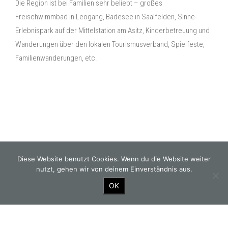
Die Region ist bei Familien sehr beliebt – großes
Freischwimmbad in Leogang, Badesee in Saalfelden, Sinne-
Erlebnispark auf der Mittelstation am Asitz, Kinderbetreuung und
Wanderungen über den lokalen Tourismusverband, Spielfeste,
Familienwanderungen, etc.
Diese Website benutzt Cookies. Wenn du die Website weiter
GOURMETWIRTSHAUS
ZIMMER BUCHEN
nutzt, gehen wir von deinem Einverständnis aus.
OK
HOTEL
KONTAKT
EVENTS
ANFRAGE
REGION
NEWS