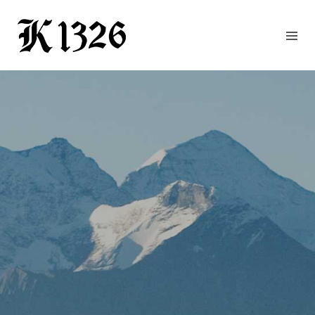
GOURMETWIRTSHAUS
HOTEL
EVENTS
REGION
ZIMMER
BUCHEN
KONTAKT
ANFRAGE
NEWS
CHRONIK