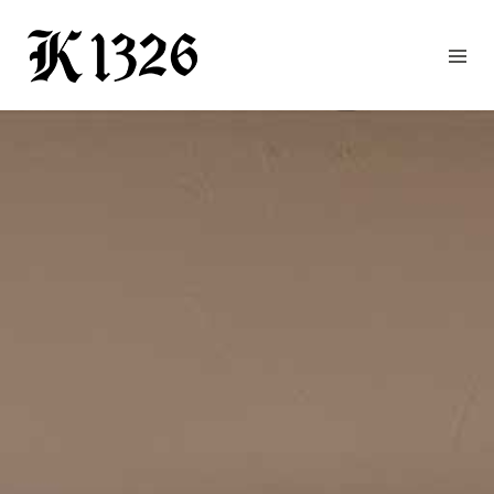
GOURMETWIRTSHAUS
HOTEL
EVENTS
REGION
ZIMMER
BUCHEN
KONTAKT
ANFRAGE
NEWS
CHRONIK