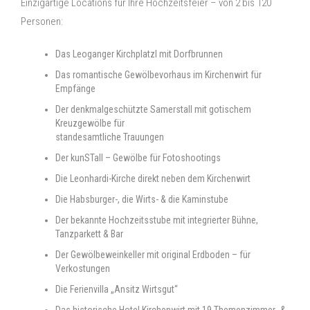
Einzigartige Locations für Ihre Hochzeitsfeier – von 2 bis 120
Personen:
Das Leoganger Kirchplatzl mit Dorfbrunnen
Das romantische Gewölbevorhaus im Kirchenwirt für
Empfänge
Der denkmalgeschützte Samerstall mit gotischem
Kreuzgewölbe für
standesamtliche Trauungen
Der kunSTall – Gewölbe für Fotoshootings
Die Leonhardi-Kirche direkt neben dem Kirchenwirt
Die Habsburger-, die Wirts- & die Kaminstube
Der bekannte Hochzeitsstube mit integrierter Bühne,
Tanzparkett & Bar
Der Gewölbeweinkeller mit original Erdboden – für
Verkostungen
Die Ferienvilla „Ansitz Wirtsgut“
Das historische Hotel Kirchenwirt mit 19 Themenzimmer- &