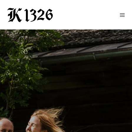
GOURMETWIRTSHAUS
HOTEL
EVENTS
REGION
ZIMMER
BUCHEN
KONTAKT
ANFRAGE
NEWS
CHRONIK