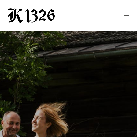
GOURMETWIRTSHAUS
HOTEL
EVENTS
REGION
ZIMMER
BUCHEN
KONTAKT
ANFRAGE
NEWS
CHRONIK