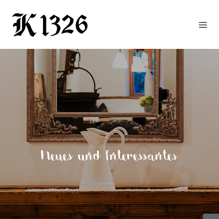
GOURMETWIRTSHAUS
HOTEL
EVENTS
REGION
ZIMMER
BUCHEN
KONTAKT
ANFRAGE
Neues und Interessantes
NEWS
CHRONIK