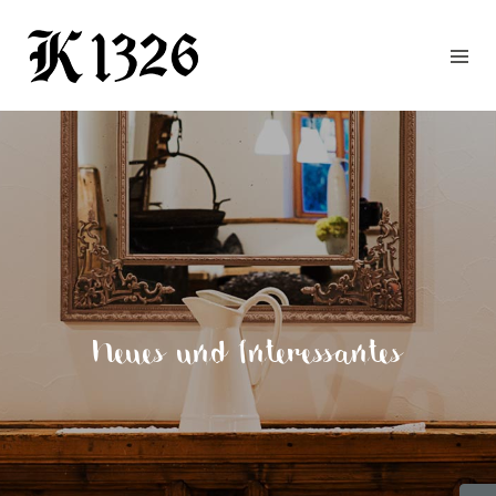
GOURMETWIRTSHAUS
HOTEL
EVENTS
REGION
ZIMMER
BUCHEN
KONTAKT
ANFRAGE
Neues und Interessantes
NEWS
CHRONIK