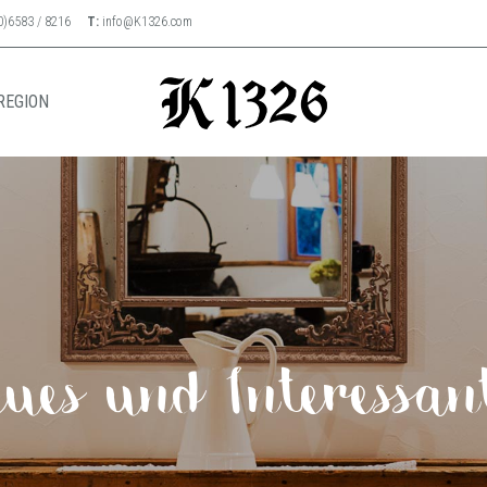
0)6583 / 8216
T:
info@K1326.com
REGION
ues und Interessan