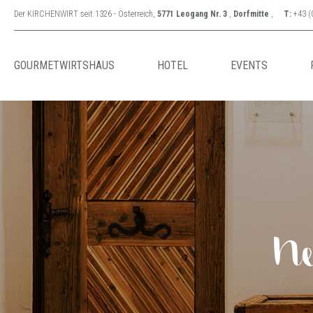
Der KIRCHENWIRT seit 1326 - Österreich,
5771 Leogang Nr. 3
,
Dorfmitte
,
T:
+43 (
GOURMETWIRTSHAUS
HOTEL
EVENTS
Ne