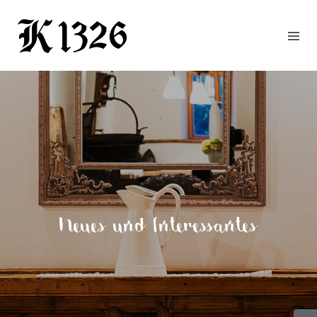
GOURMETWIRTSHAUS
HOTEL
EVENTS
REGION
ZIMMER
BUCHEN
KONTAKT
ANFRAGE
Neues und Interessantes
NEWS
CHRONIK