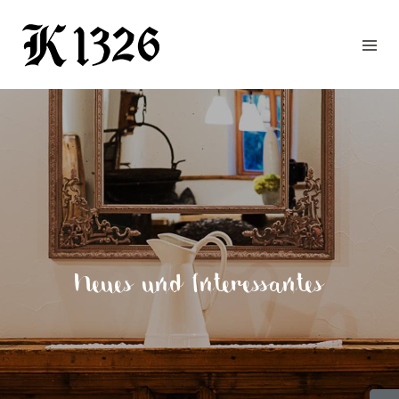
GOURMETWIRTSHAUS
HOTEL
EVENTS
REGION
ZIMMER
BUCHEN
KONTAKT
ANFRAGE
Neues und Interessantes
NEWS
CHRONIK