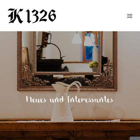
GOURMETWIRTSHAUS
HOTEL
EVENTS
REGION
ZIMMER
BUCHEN
KONTAKT
ANFRAGE
Neues und Interessantes
NEWS
CHRONIK