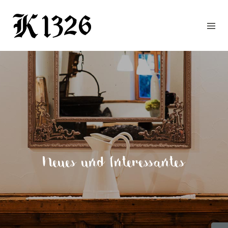
GOURMETWIRTSHAUS
HOTEL
EVENTS
REGION
ZIMMER
BUCHEN
KONTAKT
ANFRAGE
Neues und Interessantes
NEWS
CHRONIK