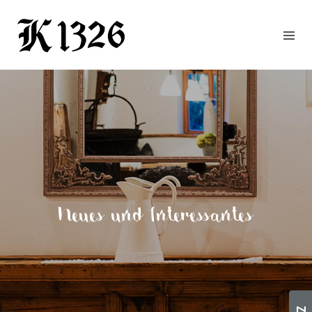
GOURMETWIRTSHAUS
HOTEL
EVENTS
REGION
ZIMMER
BUCHEN
KONTAKT
ANFRAGE
Neues und Interessantes
NEWS
CHRONIK