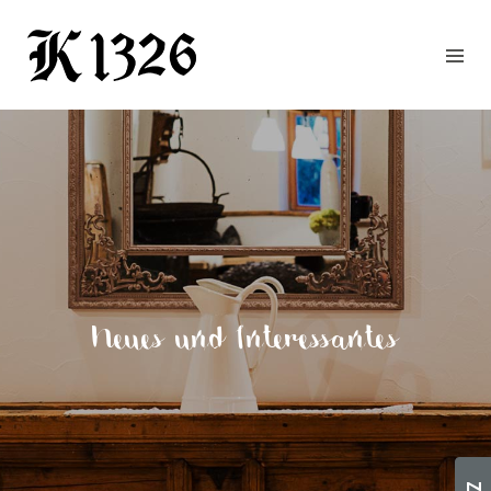
GOURMETWIRTSHAUS
HOTEL
EVENTS
REGION
ZIMMER
BUCHEN
KONTAKT
ANFRAGE
Neues und Interessantes
NEWS
CHRONIK