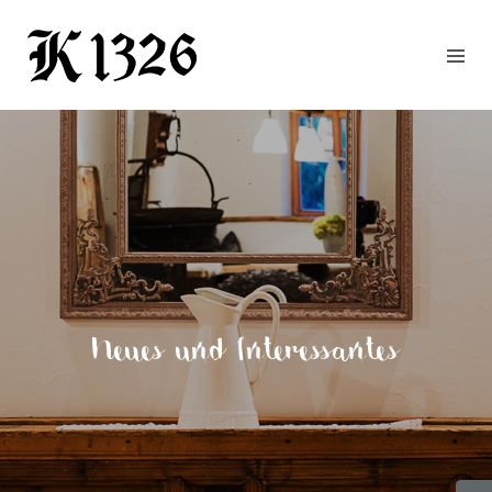
GOURMETWIRTSHAUS
HOTEL
EVENTS
REGION
ZIMMER
BUCHEN
KONTAKT
ANFRAGE
Neues und Interessantes
NEWS
CHRONIK