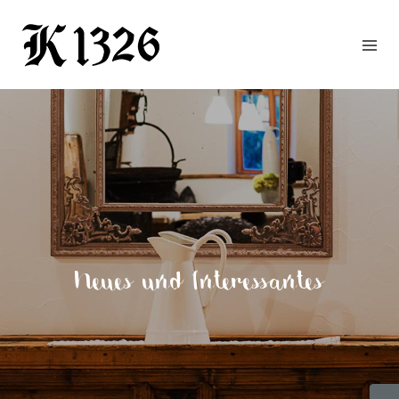
GOURMETWIRTSHAUS
HOTEL
EVENTS
REGION
ZIMMER
BUCHEN
KONTAKT
ANFRAGE
Neues und Interessantes
NEWS
CHRONIK