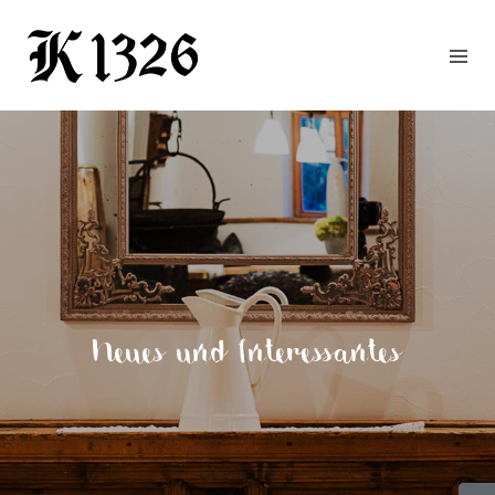
GOURMETWIRTSHAUS
HOTEL
EVENTS
REGION
ZIMMER
BUCHEN
KONTAKT
ANFRAGE
Neues und Interessantes
NEWS
CHRONIK