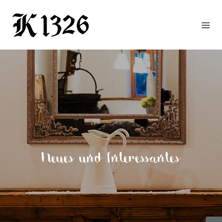
GOURMETWIRTSHAUS
HOTEL
EVENTS
REGION
ZIMMER
BUCHEN
KONTAKT
ANFRAGE
Neues und Interessantes
NEWS
CHRONIK