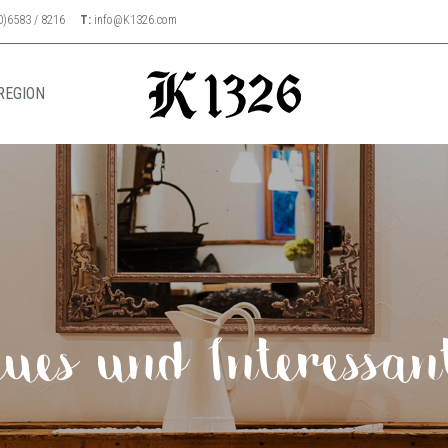
0)6583 / 8216
T:
info@K1326.com
REGION
ues und Interessan