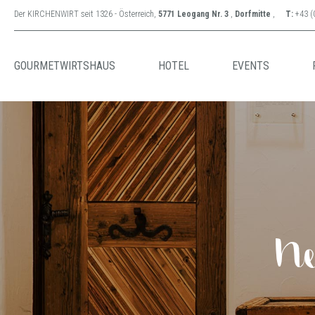
Der KIRCHENWIRT seit 1326 - Österreich,
5771 Leogang Nr. 3
,
Dorfmitte
,
T:
+43 (
GOURMETWIRTSHAUS
HOTEL
EVENTS
Ne