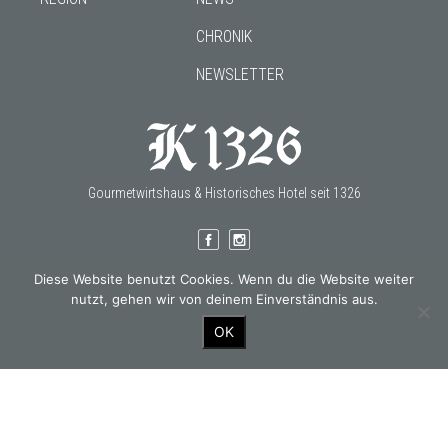
CHRONIK
NEWSLETTER
Gourmetwirtshaus & Historisches Hotel seit 1326
Diese Website benutzt Cookies. Wenn du die Website weiter
OUR PARTNERS
nutzt, gehen wir von deinem Einverständnis aus.
OK
© 2026 Kirchenwirt.
PRESSE
DSGVO
AGB
IMPRESSUM
fine data works GmbH
Design & Production: