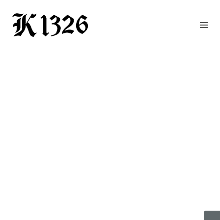
GOURMETWIRTSHAUS
HOTEL
EVENTS
REGION
ZIMMER
BUCHEN
KONTAKT
ANFRAGE
NEWS
CHRONIK