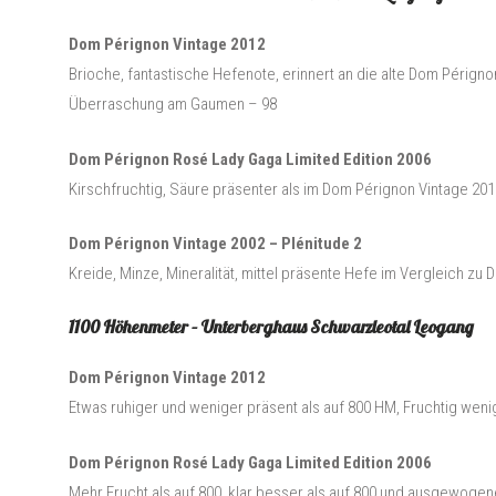
Dom Pérignon Vintage 2012
Brioche, fantastische Hefenote, erinnert an die alte Dom Pérignon
Überraschung am Gaumen – 98
Dom Pérignon Rosé Lady Gaga Limited Edition 2006
Kirschfruchtig, Säure präsenter als im Dom Pérignon Vintage 201
Dom Pérignon Vintage 2002 – Plénitude 2
Kreide, Minze, Mineralität, mittel präsente Hefe im Vergleich zu
1100 Höhenmeter – Unterberghaus Schwarzleotal Leogang
Dom Pérignon Vintage 2012
Etwas ruhiger und weniger präsent als auf 800 HM, Fruchtig wen
Dom Pérignon Rosé Lady Gaga Limited Edition 2006
Mehr Frucht als auf 800, klar besser als auf 800 und ausgewogen