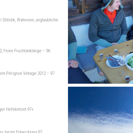
 Stilistik, Wahnsinn, unglaubliche
2, Feine Fruchtanklänge – 96
 Dom Pérignon Vintage 2012 – 97
iger Hefebetont 97+
er, beste Entwicklung 97