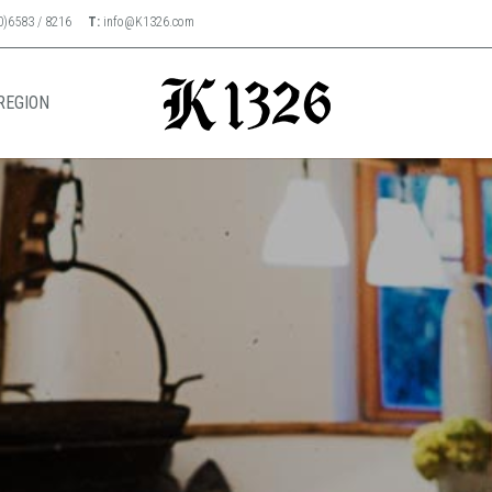
0)6583 / 8216
T:
info@K1326.com
REGION