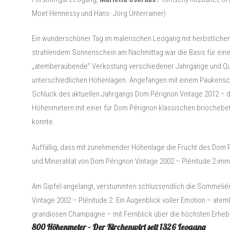
Moet Hennessy und Hans- Jörg Unterrainer)
Ein wunderschöner Tag im malerischen Leogang mit herbstlich
strahlendem Sonnenschein am Nachmittag war die Basis für ein
„atemberaubende“ Verkostung verschiedener Jahrgänge und Qual
unterschiedlichen Höhenlagen. Angefangen mit einem Paukensc
Schluck des aktuellen Jahrgangs Dom Pérignon Vintage 2012 – d
Höhenmetern mit einer für Dom Pérignon klassischen briochebe
konnte.
Auffällig, dass mit zunehmender Höhenlage die Frucht des Dom P
und Mineralität von Dom Pérignon Vintage 2002 – Plénitude 2 
Am Gipfel angelangt, verstummten schlussendlich die Sommelié
Vintage 2002 – Plénitude 2. Ein Augenblick voller Emotion – ate
grandiosen Champagne – mit Fernblick über die höchsten Erheb
800 Höhenmeter – Der Kirchenwirt seit 1326 Leogang