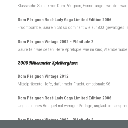
Klassische Stilistik von Dom Pérignon, Erinnerungen werden wac
Dom Pérignon Rosé Lady Gaga Limited Edition 2006
Fruchtbombe, Säure nicht so dominant wie auf 800, gewaltiges Tr
Dom Pérignon Vintage 2002 – Plénitude 2
Säure fein wie selten, Hefe Apfelspiel wie im Kino, Atemberaub
2000 Höhenmeter Spielberghorn
Dom Pérignon Vintage 2012
Mittelpräsente Hefe, dafür mehr Frucht, emotionale 96
Dom Pérignon Rosé Lady Gaga Limited Edition 2006
Unglaubliches Bouquet mit weniger Perlage, unglaublich anspre
Dom Pérignon Vintage 2002 – Plénitude 2
Hefe-Säure Fruchtspiel schwer zu toppen! Faszinierend am Gau