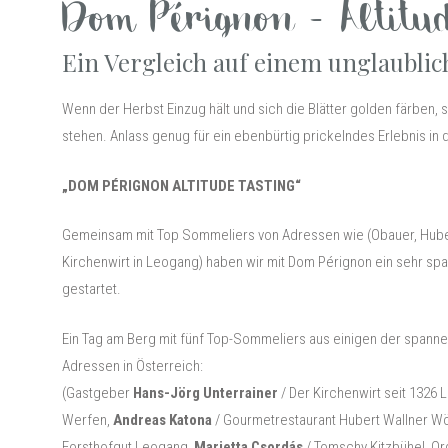
Dom Pérignon - Altitu
Ein Vergleich auf einem unglaubli
Wenn der Herbst Einzug hält und sich die Blätter golden färben, sch
stehen. Anlass genug für ein ebenbürtig prickelndes Erlebnis in
„DOM PÉRIGNON ALTITUDE TASTING“
Gemeinsam mit Top Sommeliers von Adressen wie (Obauer, Huber
Kirchenwirt in Leogang) haben wir mit Dom Pérignon ein sehr sp
gestartet.
Ein Tag am Berg mit fünf Top-Sommeliers aus einigen der spanne
Adressen in Österreich:
(Gastgeber
Hans-Jörg Unterrainer
/ Der Kirchenwirt seit 1326
Werfen,
Andreas Katona
/ Gourmetrestaurant Hubert Wallner Wo
Forsthofgut Leogang,
Marietta Csordás
/ Tomschy Kitzbühel, Or