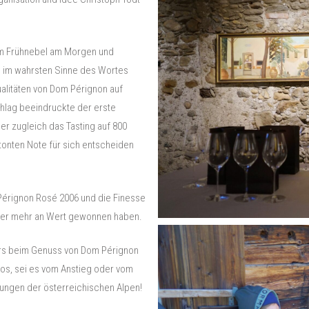
em Frühnebel am Morgen und
e im wahrsten Sinne des Wortes
itäten von Dom Pérignon auf
hlag beeindruckte der erste
er zugleich das Tasting auf 800
tonten Note für sich entscheiden
érignon Rosé 2006 und die Finesse
immer mehr an Wert gewonnen haben.
rs beim Genuss von Dom Pérignon
mlos, sei es vom Anstieg oder vom
ungen der österreichischen Alpen!