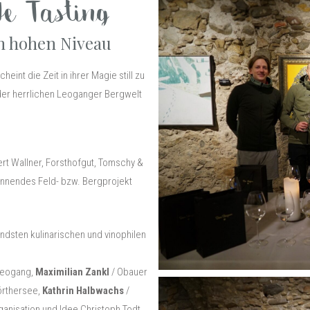
de Tasting
ch hohen Niveau
eint die Zeit in ihrer Magie still zu
 der herrlichen Leoganger Bergwelt
t Wallner, Forsthofgut, Tomschy &
annendes Feld- bzw. Bergprojekt
ndsten kulinarischen und vinophilen
 Leogang,
Maximilian Zankl
/ Obauer
̈rthersee,
Kathrin Halbwachs
/
ganisation und Idee Christoph Todt