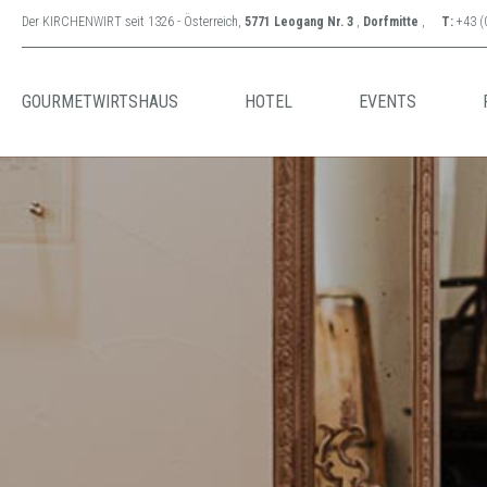
Der KIRCHENWIRT seit 1326 - Österreich,
5771 Leogang Nr. 3
,
Dorfmitte
,
T:
+43 (
GOURMETWIRTSHAUS
HOTEL
EVENTS