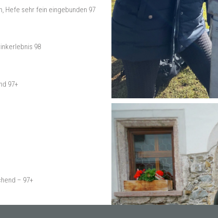
h, Hefe sehr fein eingebunden 97
inkerlebnis 98
end 97+
chend – 97+
men und fantastische Perlage – dazu