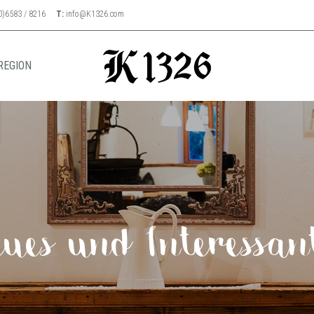
0)6583 / 8216
T:
info@K1326.com
REGION
ues und Interessan