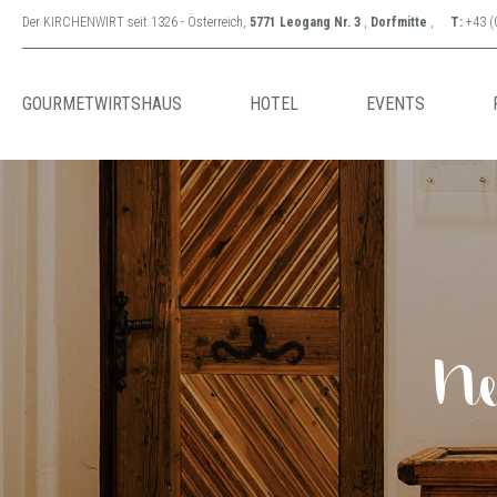
Der KIRCHENWIRT seit 1326 - Österreich,
5771 Leogang Nr. 3
,
Dorfmitte
,
T:
+43 (
GOURMETWIRTSHAUS
HOTEL
EVENTS
Ne