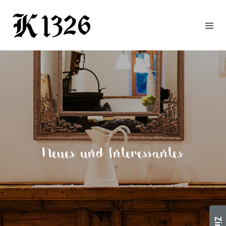
GOURMETWIRTSHAUS
HOTEL
EVENTS
REGION
ZIMMER
BUCHEN
KONTAKT
ANFRAGE
Neues und Interessantes
NEWS
CHRONIK