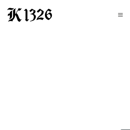
GOURMETWIRTSHAUS
HOTEL
EVENTS
REGION
ZIMMER
BUCHEN
KONTAKT
ANFRAGE
NEWS
CHRONIK