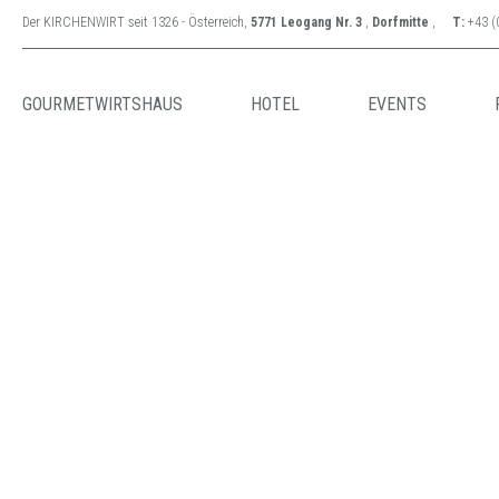
Der KIRCHENWIRT seit 1326 - Österreich,
5771 Leogang Nr. 3
,
Dorfmitte
,
T:
+43 (
GOURMETWIRTSHAUS
HOTEL
EVENTS