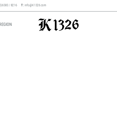
0)6583 / 8216
T:
info@K1326.com
REGION