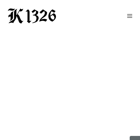
GOURMETWIRTSHAUS
HOTEL
EVENTS
REGION
ZIMMER
BUCHEN
KONTAKT
ANFRAGE
NEWS
CHRONIK