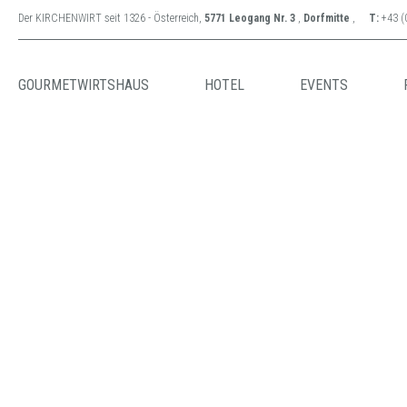
Der KIRCHENWIRT seit 1326 - Österreich,
5771 Leogang Nr. 3
,
Dorfmitte
,
T:
+43 (
GOURMETWIRTSHAUS
HOTEL
EVENTS