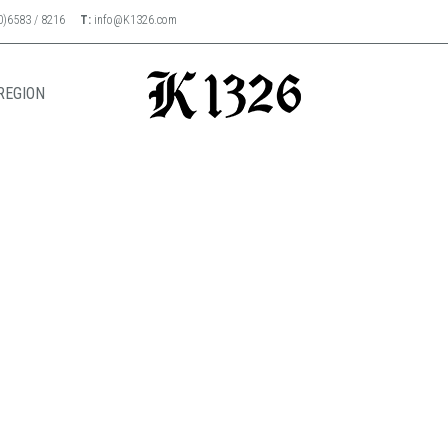
0)6583 / 8216
T:
info@K1326.com
REGION