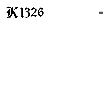
GOURMETWIRTSHAUS
HOTEL
EVENTS
REGION
ZIMMER
BUCHEN
KONTAKT
ANFRAGE
NEWS
CHRONIK