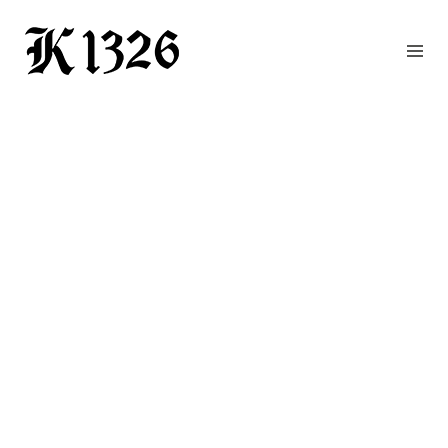
GOURMETWIRTSHAUS
HOTEL
EVENTS
REGION
ZIMMER
BUCHEN
KONTAKT
ANFRAGE
NEWS
CHRONIK