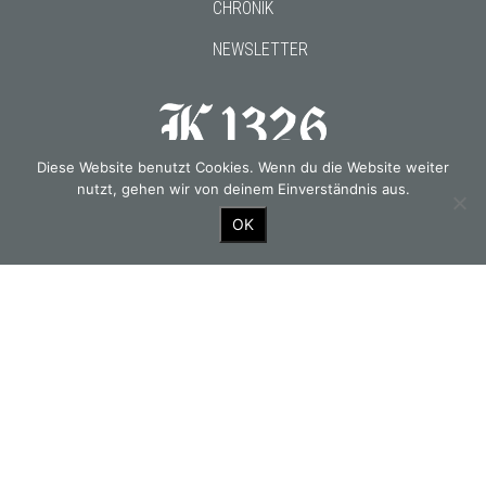
CHRONIK
NEWSLETTER
Diese Website benutzt Cookies. Wenn du die Website weiter
Gourmetwirtshaus & Historisches Hotel seit 1326
nutzt, gehen wir von deinem Einverständnis aus.
OK
OUR PARTNERS
© 2026 Kirchenwirt.
PRESSE
DSGVO
AGB
IMPRESSUM
fine data works GmbH
Design & Production: