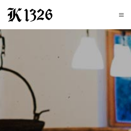
GOURMETWIRTSHAUS
HOTEL
EVENTS
REGION
ZIMMER
BUCHEN
KONTAKT
ANFRAGE
NEWS
CHRONIK