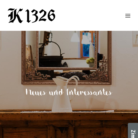
GOURMETWIRTSHAUS
HOTEL
EVENTS
REGION
ZIMMER
BUCHEN
KONTAKT
ANFRAGE
Neues und Interessantes
NEWS
CHRONIK