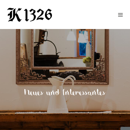
GOURMETWIRTSHAUS
HOTEL
EVENTS
REGION
ZIMMER
BUCHEN
KONTAKT
ANFRAGE
Neues und Interessantes
NEWS
CHRONIK