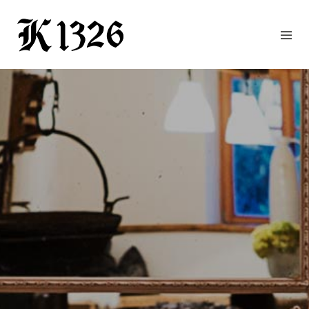
GOURMETWIRTSHAUS
HOTEL
EVENTS
REGION
ZIMMER
BUCHEN
KONTAKT
ANFRAGE
NEWS
CHRONIK