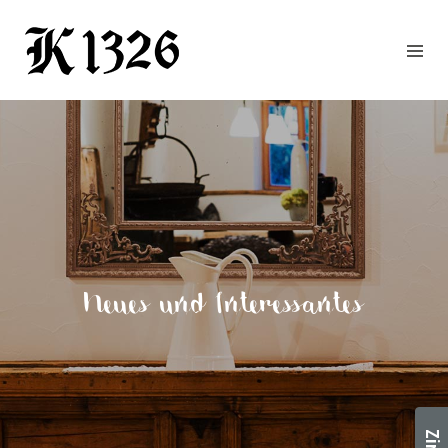
GOURMETWIRTSHAUS
HOTEL
EVENTS
REGION
ZIMMER
BUCHEN
KONTAKT
ANFRAGE
Neues und Interessantes
NEWS
CHRONIK