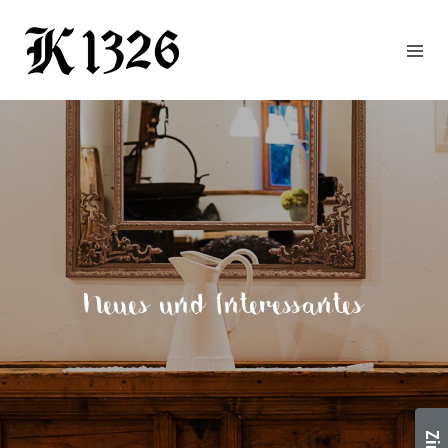
GOURMETWIRTSHAUS
HOTEL
EVENTS
REGION
ZIMMER
BUCHEN
KONTAKT
ANFRAGE
Neues und Interessantes
NEWS
CHRONIK