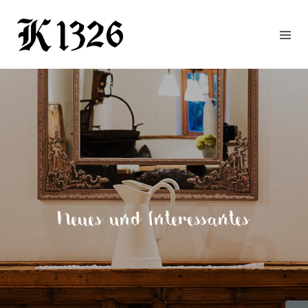
GOURMETWIRTSHAUS
HOTEL
EVENTS
REGION
ZIMMER
BUCHEN
KONTAKT
ANFRAGE
Neues und Interessantes
NEWS
CHRONIK