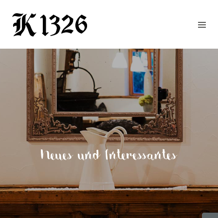
GOURMETWIRTSHAUS
HOTEL
EVENTS
REGION
ZIMMER
BUCHEN
KONTAKT
ANFRAGE
Neues und Interessantes
NEWS
CHRONIK