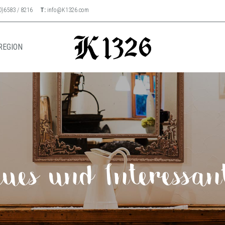
0)6583 / 8216
T:
info@K1326.com
REGION
ues und Interessan