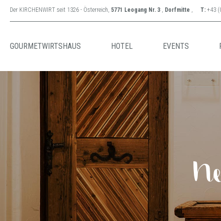
Der KIRCHENWIRT seit 1326 - Österreich,
5771 Leogang Nr. 3
,
Dorfmitte
,
T:
+43 (
GOURMETWIRTSHAUS
HOTEL
EVENTS
Ne