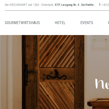
Der KIRCHENWIRT seit 1326 - Österreich,
5771 Leogang Nr. 3
,
Dorfmitte
,
T:
+43 (
GOURMETWIRTSHAUS
HOTEL
EVENTS
Ne