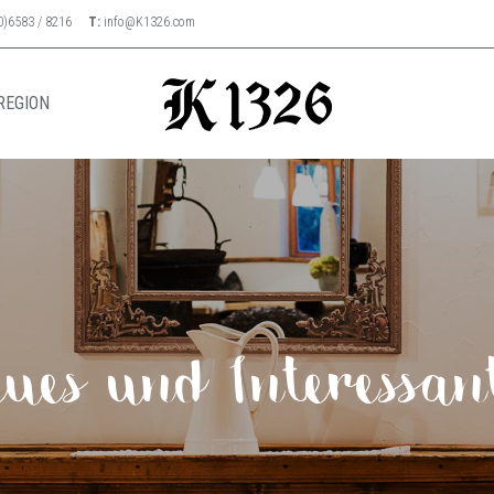
0)6583 / 8216
T:
info@K1326.com
REGION
ues und Interessan