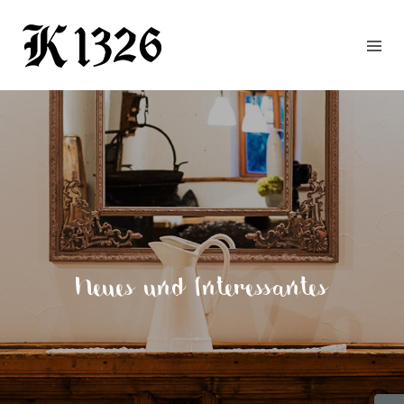
GOURMETWIRTSHAUS
HOTEL
EVENTS
REGION
ZIMMER
BUCHEN
KONTAKT
ANFRAGE
Neues und Interessantes
NEWS
CHRONIK