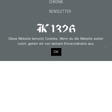
CHRONIK
NEWSLETTER
Diese Website benutzt Cookies. Wenn du die Website weiter
Gourmetwirtshaus & Historisches Hotel seit 1326
nutzt, gehen wir von deinem Einverständnis aus.
OK
OUR PARTNERS
© 2026 Kirchenwirt.
PRESSE
DSGVO
AGB
IMPRESSUM
fine data works GmbH
Design & Production: