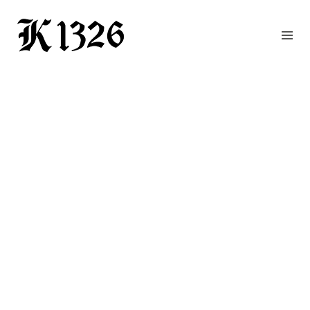
GOURMETWIRTSHAUS
HOTEL
EVENTS
REGION
ZIMMER
BUCHEN
KONTAKT
ANFRAGE
NEWS
CHRONIK