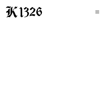
GOURMETWIRTSHAUS
HOTEL
EVENTS
REGION
ZIMMER
BUCHEN
KONTAKT
ANFRAGE
NEWS
CHRONIK