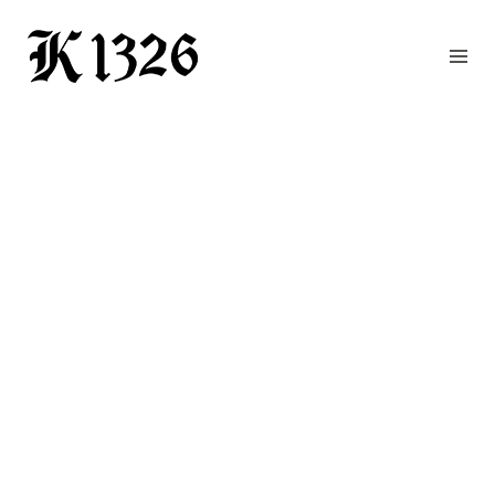
GOURMETWIRTSHAUS
HOTEL
EVENTS
REGION
ZIMMER
BUCHEN
KONTAKT
ANFRAGE
NEWS
CHRONIK