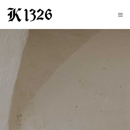
GOURMETWIRTSHAUS
HOTEL
EVENTS
REGION
ZIMMER
BUCHEN
KONTAKT
ANFRAGE
NEWS
CHRONIK