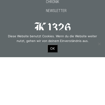
CHRONIK
NEWSLETTER
Diese Website benutzt Cookies. Wenn du die Website weiter
Gourmetwirtshaus & Historisches Hotel seit 1326
nutzt, gehen wir von deinem Einverständnis aus.
OK
OUR PARTNERS
© 2026 Kirchenwirt.
PRESSE
DSGVO
AGB
IMPRESSUM
fine data works GmbH
Design & Production: