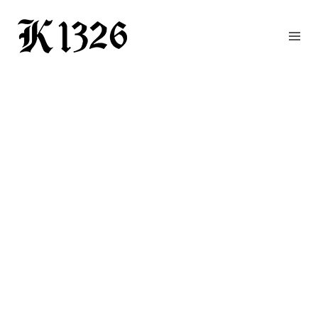
GOURMETWIRTSHAUS
HOTEL
EVENTS
REGION
ZIMMER
BUCHEN
KONTAKT
ANFRAGE
NEWS
CHRONIK