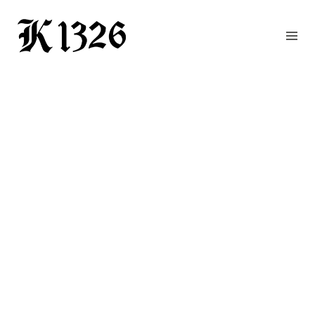
GOURMETWIRTSHAUS
HOTEL
EVENTS
REGION
ZIMMER
BUCHEN
KONTAKT
ANFRAGE
NEWS
CHRONIK