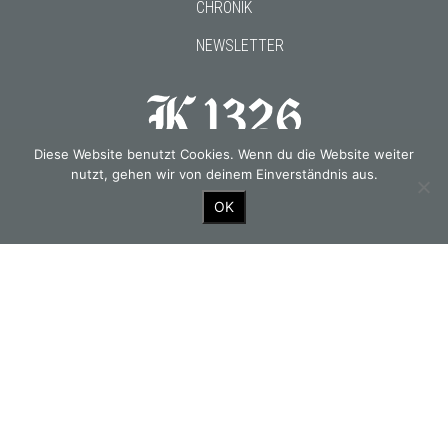
CHRONIK
NEWSLETTER
Diese Website benutzt Cookies. Wenn du die Website weiter
Gourmetwirtshaus & Historisches Hotel seit 1326
nutzt, gehen wir von deinem Einverständnis aus.
OK
OUR PARTNERS
© 2026 Kirchenwirt.
PRESSE
DSGVO
AGB
IMPRESSUM
fine data works GmbH
Design & Production: