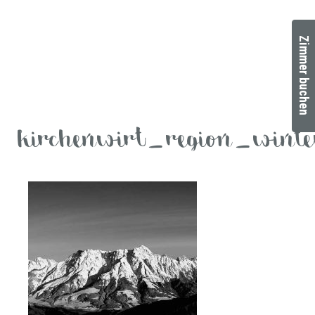
Zimmer buchen
kirchenwirt_region_winte